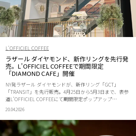
L'OFFICIEL COFFEE
ラザール ダイヤモンド、新作リングを先行発
売。L’OFFICIEL COFFEEで期間限定
「DIAMOND CAFE」開催
NY発ラザール ダイヤモンドが、新作リング「GCT」
「TRANSIT」を先行販売。4月25日から5月3日まで、表参
道L’OFFICIEL COFFEEにて期間限定ポップアップ
「DIAMOND CAFE」を開催する。
20.04.2026