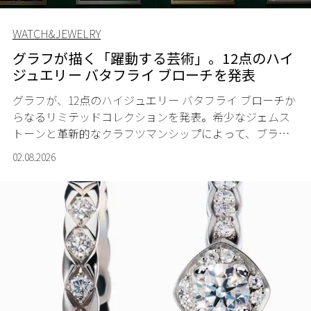
WATCH&JEWELRY
グラフが描く「躍動する芸術」。12点のハイ
ジュエリー バタフライ ブローチを発表
グラフが、12点のハイジュエリー バタフライ ブローチか
らなるリミテッドコレクションを発表。希少なジェムス
トーンと革新的なクラフツマンシップによって、ブラン
ドを象徴するバタフライに新たな生命を吹き込む。
02.08.2026