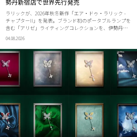
勢丹新宿店で世界先行発売
ラリックが、2026年秋冬新作「エア・ドゥ・ラリック -
チャプターII」を発表。ブランド初のポータブルランプを
含む「アリゼ」ライティングコレクションを、伊勢丹新
宿店の期間限定ポップアップで世界に先駆けて発売す
04.08.2026
る。