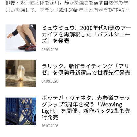
俳優・坂口健太郎を起用。静かな強さを宿す自然体の佇
まいを通して、ブランド誕生20周年へと向かうTATRASの
新たなストーリーを発信する。
ミュウミュウ、2000年代初頭のアー
カイブを再解釈した「バブルシュー
ズ」を発表
05.08.2026
ラリック、新作ライティング「アリ
ゼ」を伊勢丹新宿店で世界先行発売
04.08.2026
ボッテガ・ヴェネタ、表参道フラッ
グシップ5周年を祝う「Weaving
Light」を開催。新作バッグ2型も先
行発売
16.07.2026