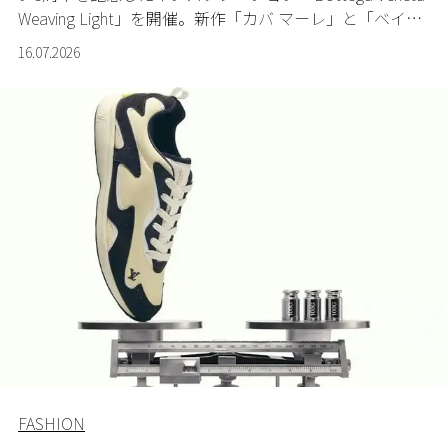
Weaving Light」を開催。新作「カバ マーレ」と「ベイビ
ー カンパーナ」も先行発売する。
16.07.2026
FASHION