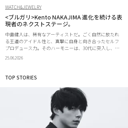
WATCH&JEWELRY
<ブルガリ>Kento NAKAJIMA 進化を続ける表
現者のネクストステージ。
中島健人は、稀有なアーティストだ。ごく自然に放たれ
る王道のアイドル性と、真摯に自身と向き合ったセルフ
プロデュース力。そのハーモニーは、30代に突入し、成
熟味を醸し出している。
25.06.2026
TOP STORIES