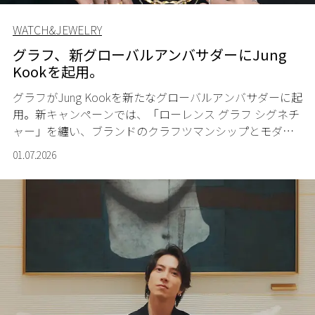
WATCH&JEWELRY
グラフ、新グローバルアンバサダーにJung
Kookを起用。
グラフが
Jung Kook
を新たなグローバルアンバサダーに起
用。新キャンペーンでは、「ローレンス グラフ シグネチ
ャー」を纏い、ブランドのクラフツマンシップとモダン
な美学を体現する。
01.07.2026