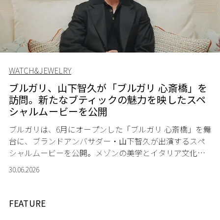
WATCH&JEWELRY
ブルガリ、山下智久が「ブルガリ 心斎橋」を
訪問。新たなブティックの魅力を映したスペ
シャルムービーを公開
ブルガリは、6月にオープンした「ブルガリ 心斎橋」を舞
台に、ブランドアンバサダー・山下智久が出演するスペ
シャルムービーを公開。メゾンの美学とイタリア文化が
息づく新たなブティックの魅力を映し出す。
30.06.2026
FEATURE