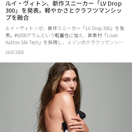
ルイ・ヴィトン、新作スニーカー「LV Drop
300」を発表。軽やかさとクラフツマンシッ
プを融合
ルイ・ヴィトンが、新作スニーカー「LV Drop 300」を発
表。約300グラムという軽量性に加え、新素材「Louis
Vuitton Silk Tech」を採用し、メゾンのクラフツマンシッ
プと現代的な機能性を融合させた一足が登場した。
16.07.2026