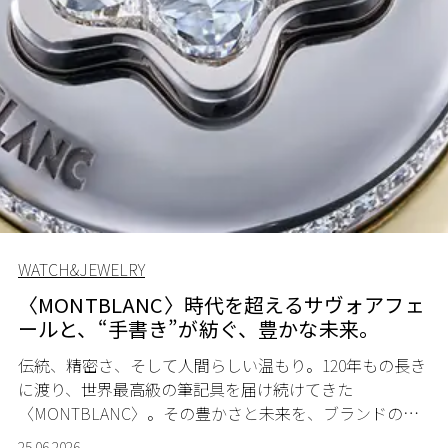
WATCH&JEWELRY
〈MONTBLANC〉時代を超えるサヴォアフェ
ールと、“手書き”が紡ぐ、豊かな未来。
伝統、精密さ、そして人間らしい温もり。120年もの長き
に渡り、世界最高級の筆記具を届け続けてきた
〈MONTBLANC〉。その豊かさと未来を、ブランドのキ
ーマンたちが語ってくれた。
25.06.2026