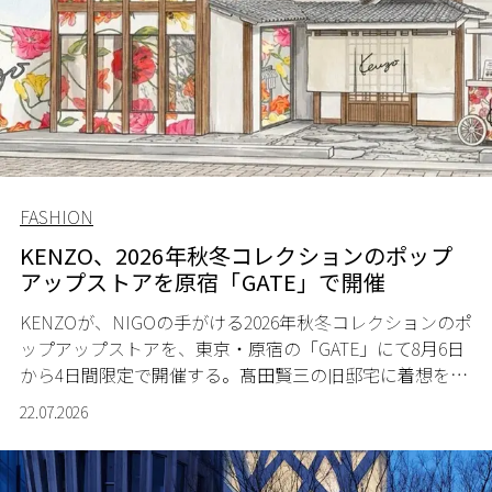
FASHION
KENZO、2026年秋冬コレクションのポップ
アップストアを原宿「GATE」で開催
KENZOが、NIGOの手がける2026年秋冬コレクションのポ
ップアップストアを、東京・原宿の「GATE」にて8月6日
から4日間限定で開催する。髙田賢三の旧邸宅に着想を得
た空間で、メゾンのヘリテージと遊び心が交差する最新
22.07.2026
コレクションを紹介。