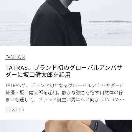
FASHION
TATRAS、ブランド初のグローバルアンバサ
ダーに坂口健太郎を起用
TATRASが、ブランド初となるグローバルアンバサダーに
俳優・坂口健太郎を起用。静かな強さを宿す自然体の佇
まいを通して、ブランド誕生20周年へと向かうTATRASの
新たなストーリーを発信する。
06.08.2026