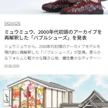
FASHION
ミュウミュウ、2000年代初頭のアーカイブを
再解釈した「バブルシューズ」を発表
ミュウミュウから、2000年代初頭のアーカイブモデルを
現代的に再解釈した「バブルシューズ」が登場。柔らか
なフォルムと軽やかな履き心地、個性豊かなディテール
が、スポーツウェアの美学に新たな表情を添える。
05.08.2026