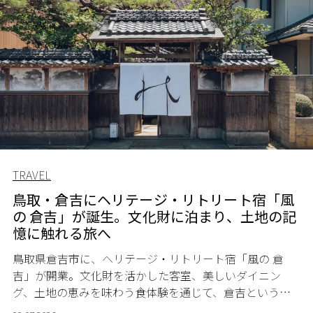
TRAVEL
鳥取・倉吉にヘリテージ・リトリート宿「風
の 倉吉」が誕生。文化財に泊まり、土地の記
憶に触れる旅へ
鳥取県倉吉市に、ヘリテージ・リトリート宿「風の 倉
吉」が開業。文化財を活かした客室、美しいダイニン
グ、土地の恵みを味わう食体験を通じて、倉吉というま
ちに深く滞在する旅を提案する。