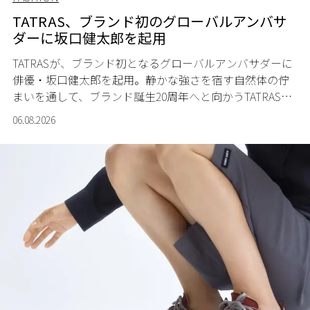
TATRAS、ブランド初のグローバルアンバサ
ダーに坂口健太郎を起用
TATRASが、ブランド初となるグローバルアンバサダーに
俳優・坂口健太郎を起用。静かな強さを宿す自然体の佇
まいを通して、ブランド誕生20周年へと向かうTATRASの
新たなストーリーを発信する。
06.08.2026