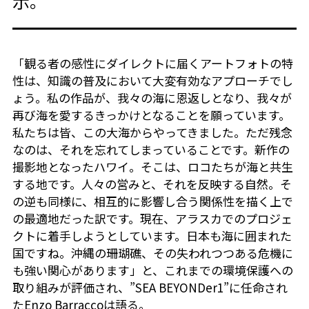
示。
「観る者の感性にダイレクトに届くアートフォトの特
性は、知識の普及において大変有効なアプローチでし
ょう。私の作品が、我々の海に恩返しとなり、我々が
再び海を愛するきっかけとなることを願っています。
私たちは皆、この大海からやってきました。ただ残念
なのは、それを忘れてしまっていることです。新作の
撮影地となったハワイ。そこは、ロコたちが海と共生
する地です。人々の営みと、それを反映する自然。そ
の逆も同様に、相互的に影響し合う関係性を描く上で
の最適地だった訳です。現在、アラスカでのプロジェ
クトに着手しようとしています。日本も海に囲まれた
国ですね。沖縄の珊瑚礁、その失われつつある危機に
も強い関心があります」と、これまでの環境保護への
取り組みが評価され、”SEA BEYONDer1”に任命され
たEnzo Barraccoは語る。