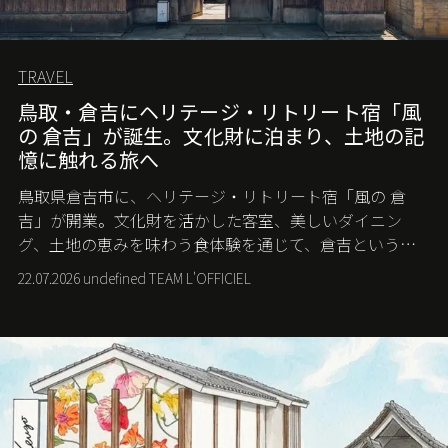
TRAVEL
鳥取・倉吉にヘリテージ・リトリート宿「風
の 倉吉」が誕生。文化財に泊まり、土地の記
憶に触れる旅へ
鳥取県倉吉市に、ヘリテージ・リトリート宿「風の 倉
吉」が開業。文化財を活かした客室、美しいダイニン
グ、土地の恵みを味わう食体験を通じて、倉吉というま
ちに深く滞在する旅を提案する。
22.07.2026 undefined TEAM L'OFFICIEL