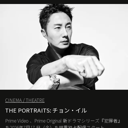
CINEMA / THEATRE
THE PORTRAITS: チョン・イル
Prime Video
、
Prime Original
新ドラマシリーズ『犯罪者』
を
2026
年
7
月
17
日（金）を世界独占配信スタート。