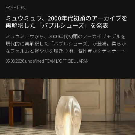
FASHION
ミュウミュウ、2000年代初頭のアーカイブを
再解釈した「バブルシューズ」を発表
ミュウミュウから、2000年代初頭のアーカイブモデルを
現代的に再解釈した「バブルシューズ」が登場。柔らか
なフォルムと軽やかな履き心地、個性豊かなディテール
が、スポーツウェアの美学に新たな表情を添える。
05.08.2026 undefined TEAM L'OFFICIEL JAPAN