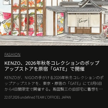
FASHION
KENZO、2026年秋冬コレクションのポップ
アップストアを原宿「GATE」で開催
KENZOが、NIGOの手がける2026年秋冬コレクションのポ
ップアップストアを、東京・原宿の「GATE」にて8月6日
から4日間限定で開催する。髙田賢三の旧邸宅に着想を得
た空間で、メゾンのヘリテージと遊び心が交差する最新
22.07.2026 undefined TEAM L'OFFICIEL JAPAN
コレクションを紹介。