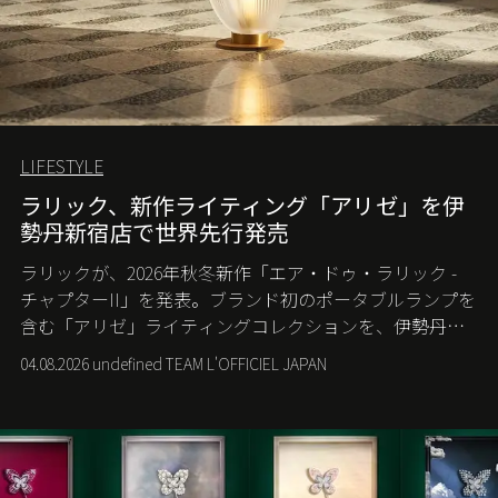
LIFESTYLE
ラリック、新作ライティング「アリゼ」を伊
勢丹新宿店で世界先行発売
ラリックが、2026年秋冬新作「エア・ドゥ・ラリック -
チャプターII」を発表。ブランド初のポータブルランプを
含む「アリゼ」ライティングコレクションを、伊勢丹新
宿店の期間限定ポップアップで世界に先駆けて発売す
04.08.2026 undefined TEAM L'OFFICIEL JAPAN
る。