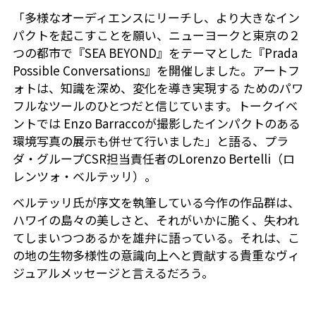
「多様なオーディエンスにリーチし、より大きなイン
パクトを起こすことを願い、ニューヨークと東京の２
つの都市で『
SEA BEYOND
』をテーマとした『
Prada
Possible Conversations
』を開催しました。アートフ
ォトは、知識を深め、変化を導き実現する ためのパワ
フルなツールのひとつだと信じています。トークイベ
ントでは
Enzo Barracco
が撮影したインパクトのある
環境写真の展示も併せて行いました」と語る、プラ
ダ・グループ
CSR
担当責任者の
Lorenzo Bertelli
（ロ
レンツォ・ベルテッリ）。
ベルテッリ氏が序文を執筆している今作の作品群は、
ハワイの島々の美しさと、それがいかに脆く、失われ
てしまいつつあるかを雄弁に語っている。それは、こ
の地の生物多様性の意識向上へと貢献する貴重なヴィ
ジュアルメッセージと言えるだろう。