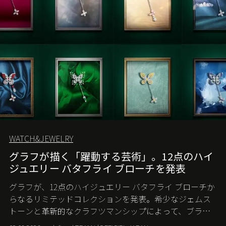
WATCH&JEWELRY
グラフが描く「躍動する芸術」。12点のハイ
ジュエリー バタフライ ブローチを発表
グラフが、12点のハイジュエリー バタフライ ブローチか
らなるリミテッドコレクションを発表。希少なジェムス
トーンと革新的なクラフツマンシップによって、ブラン
ドを象徴するバタフライに新たな生命を吹き込む。