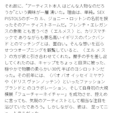
それ故に、“アーティスト本人 はどんな人物なのだろ
うか”という興味が一層 湧いた。理由は、単純。
SEX
PISTOLS
のボーカ ル、ジョニー・ロットンの名前を捩
ったそのアー ティストネームだ。フレンチ・エレガン
スの象徴 とも言うべき〈 エルメス 〉と、カリスマチ
ックで ありながらも悪名高いイギリスのパンクバン
ド とのマッチングとは、面白い。そんな想いを巡ら
せつつオープニングを観覧していると、〈 エル メ ス
〉の方が彼と引き合わせてくれた。握手の手を差し出
してくれたのは、キャップをちょっ と目深に被った、
穏やかで物腰の柔らかい
30
代 半ばのヨシロットンだ
った。その前年には、〈バオ バオ イッセイ ミヤケ〉
や〈ドリス ヴァン ノッテン〉といったファッション
ブランドと のコラボレーション、そして自身初の大規
模展
「フューチャーネイチャー」を成功させ、控えめ
に言っても、気鋭のアーティストとして相当な注目を
浴びていたであろう。しかしながら、彼は、 至ってニ
ュートラルだった。