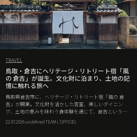
TRAVEL
鳥取・倉吉にヘリテージ・リトリート宿「風
の 倉吉」が誕生。文化財に泊まり、土地の記
憶に触れる旅へ
鳥取県倉吉市に、ヘリテージ・リトリート宿「風の 倉
吉」が開業。文化財を活かした客室、美しいダイニン
グ、土地の恵みを味わう食体験を通じて、倉吉というま
ちに深く滞在する旅を提案する。
22.07.2026 undefined TEAM L'OFFICIEL