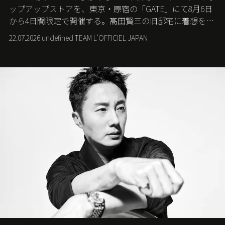
ップアップストアを、東京・原宿の「GATE」にて8月6日
から4日間限定で開催する。髙田賢三の旧邸宅に着想を得
た空間で、メゾンのヘリテージと遊び心が交差する最新
22.07.2026 undefined TEAM L'OFFICIEL JAPAN
コレクションを紹介。