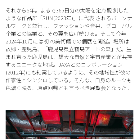
それから5年。まるで
365
日分の太陽を定点観 測した
ような作品群「
SUN
(
2023
年)」に代表 されるパーソナ
ルワークと並行し、ファッショ
ンや音楽、グローバル
企業との協業と、その翼を広げ続ける。そして今年
2024
年
10
月には初 の美術館での個展を開催。場所は
故郷・鹿児島、
「鹿児島県立霧島アートの森」だ。生
まれ育った鹿児島は、雄大な自然と宇宙産業とが共存
するユニークな地域。
JAXA
とのコラボレーション
(
2012
年)にも結実しているように、その地域性が彼の
作家性とシンクロしている。そんな、自身のルーツも
色濃く映る、原点回帰とも言うべき展覧会となった。