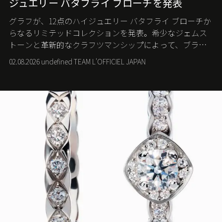
ジュエリー バタフライ ブローチを発表
グラフが、12点のハイジュエリー バタフライ ブローチか
らなるリミテッドコレクションを発表。希少なジェムス
トーンと革新的なクラフツマンシップによって、ブラン
ドを象徴するバタフライに新たな生命を吹き込む。
02.08.2026 undefined TEAM L'OFFICIEL JAPAN