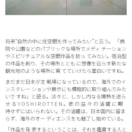
将来“自然の中に住空間を作ってみたい”と云う。 「病
院や公園などのパブリックな場所でメディ テーション
やスピリチュアルな空間作品を放っ てみたい。宿泊型
の作品を創り、その場所ととも に想像を巡らす新たな
観光地のような場所に育 てていけたら面白いですね。
まだまだ日本が主 戦場になっているので、海外でのイ
ンスタレー ションや展示にも積極的に取り組んでみた
いで すね」と語る。淡々と、しかし内なる情熱を迸ら
せ る Y O S H I R O T T E N 。彼 の 益 々 の 活 躍 に 期
待せずにはいられない。
その活躍は、日本国内に留ま
らず、海外のオー ディエンスをも魅了し始めている。
「作品を発 表するということは、それを鑑賞する人と