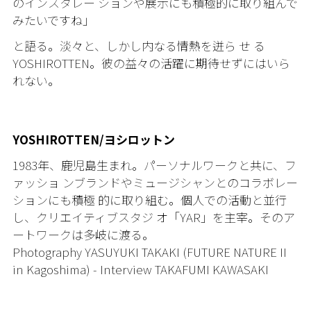
のインスタレー ションや展示にも積極的に取り組んで
みたいですね」
と語る。淡々と、しかし内なる情熱を迸ら せ る
YOSHIROTTEN
。彼の益々の活躍に期待せずにはいら
れない。
YOSHIROTTEN/ヨシロットン
1983
年、鹿児島生まれ。パーソナルワークと共に、フ
ァッショ ンブランドやミュージシャンとのコラボレー
ションにも積極 的に取り組む。個人での活動と並行
し、クリエイティブスタジ オ「
YAR
」を主宰。そのア
ートワークは多岐に渡る。
Photography
YASUYUKI TAKAKI (FUTURE NATURE II
in Kagoshima) -
Interview
TAKAFUMI KAWASAKI