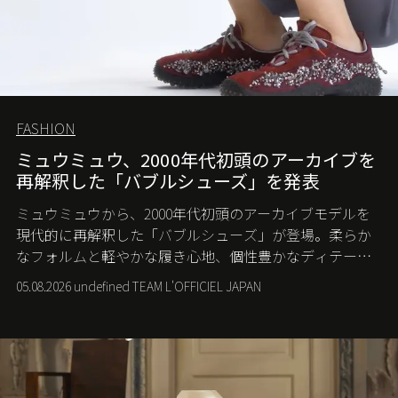
FASHION
ミュウミュウ、2000年代初頭のアーカイブを
再解釈した「バブルシューズ」を発表
ミュウミュウから、2000年代初頭のアーカイブモデルを
現代的に再解釈した「バブルシューズ」が登場。柔らか
なフォルムと軽やかな履き心地、個性豊かなディテール
が、スポーツウェアの美学に新たな表情を添える。
05.08.2026 undefined TEAM L'OFFICIEL JAPAN