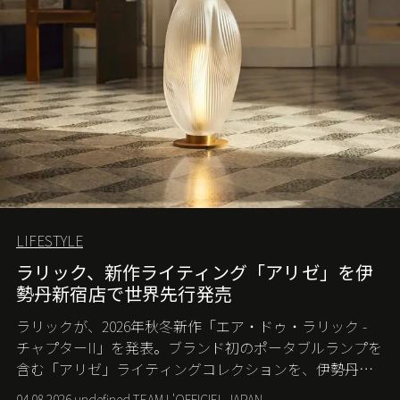
LIFESTYLE
ラリック、新作ライティング「アリゼ」を伊
勢丹新宿店で世界先行発売
ラリックが、2026年秋冬新作「エア・ドゥ・ラリック -
チャプターII」を発表。ブランド初のポータブルランプを
含む「アリゼ」ライティングコレクションを、伊勢丹新
宿店の期間限定ポップアップで世界に先駆けて発売す
04.08.2026 undefined TEAM L'OFFICIEL JAPAN