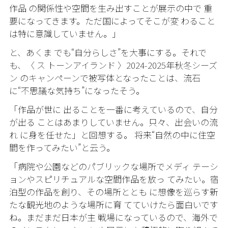
作品 の関係性や空間を生み出すことが展示の中で 重
要になってきます。ただ国によってそこが変 わること
は特に意識していません。」
と、あくま でも“自分らしさ”を大事にする。それで
も、〈 ス トーンアイランド 〉
2024-2025
年秋冬シーズ
ン のキャンペーンで被写体となったことは、流石
に“不思議な気持ち”になったそう。
「作品が世に 出ることを一番に考えているので、自分
が出る ことはあまりしていません。只々、出会いの流
れ に身を任せた」と回想する。 将来“自然の中に住空
間を作ってみたい”と云う。
「病院や公園などのパブリックな場所でメディ テーシ
ョンやスピリチュアルな空間作品を放っ てみたい。宿
泊型の作品を創り、その場所ととも に想像を巡らす新
たな観光地のような場所に育 てていけたら面白いです
ね。まだまだ日本が主 戦場になっているので、海外で