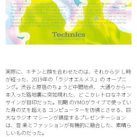
実際に、キチンと顔を合わせたのは、それから少 し時
が経った、
2019
年の「ラジオエルメス」の オープニ
ング。渋谷と原宿のちょうど中間地点、 大通りから一
本入った路地裏に突如現れた、ど こかレトロなネオン
サインが目印だった。初期 の
YMO
がライブで使ってい
た身の丈を超える コンピューターを彷彿とさせる、巨
大なラジオ マシーンが鎮座するプレゼンテーション
は、音 楽とファッションが有機的に融合した、素晴ら
しいものだった。