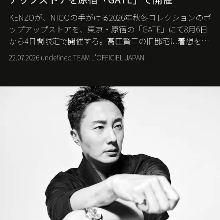
KENZOが、NIGOの手がける2026年秋冬コレクションのポ
ップアップストアを、東京・原宿の「GATE」にて8月6日
から4日間限定で開催する。髙田賢三の旧邸宅に着想を得
た空間で、メゾンのヘリテージと遊び心が交差する最新
22.07.2026 undefined TEAM L'OFFICIEL JAPAN
コレクションを紹介。