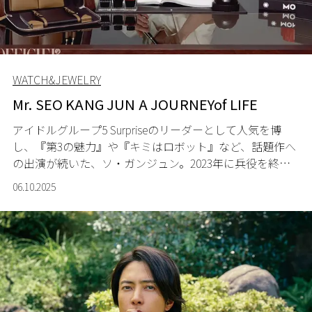
WATCH&JEWELRY
Mr. SEO KANG JUN A JOURNEYof LIFE
アイドルグループ5 Surpriseのリーダーとして人気を博
し、『第3の魅力』や『キミはロボット』など、話題作へ
の出演が続いた、ソ・ガンジュン。2023年に兵役を終
え、新たなフェーズに突入したアーティストに、彼の母
06.10.2025
国、韓国ソウルで出会った。