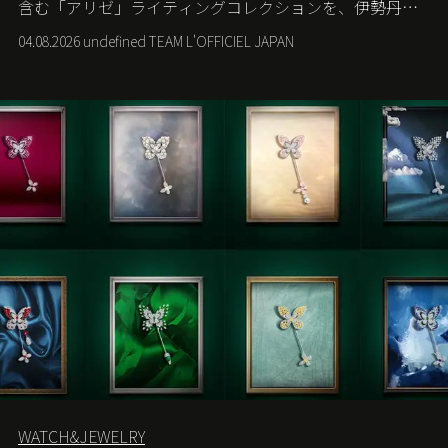
含む「アリゼ」ライティングコレクションを、伊勢丹新
宿店の期間限定ポップアップで世界に先駆けて発売す
04.08.2026 undefined TEAM L'OFFICIEL JAPAN
る。
WATCH&JEWELRY