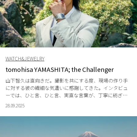
WATCH&JEWELRY
tomohisa YAMASHITA; the Challenger
山下智久は直向きだ。撮影を共にする度、現場の作り手
に対する彼の繊細な気遣いに感謝してきた。インタビュ
ーでは、ひと言、ひと言、実直な言葉が、丁寧に紡ぎ出
される。静かに、同時に、熱く。果敢に世界に挑む男
28.09.2025
が、L’OFFICIEL JAPANに初登場。