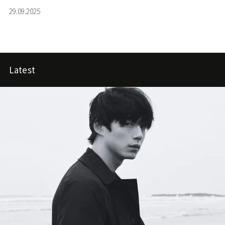
とするアジア諸国への初航路が実現するのだ。新造船
29.09.2025
「エクスプローラ
Ⅴ
」のデビューと共に発表された最新
のジャーニー・コレクションは、世界
59
か国・
200
の寄港
地を巡る壮大な旅のプログラム。
Latest