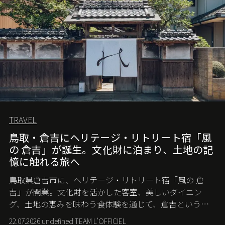
TRAVEL
鳥取・倉吉にヘリテージ・リトリート宿「風
の 倉吉」が誕生。文化財に泊まり、土地の記
憶に触れる旅へ
鳥取県倉吉市に、ヘリテージ・リトリート宿「風の 倉
吉」が開業。文化財を活かした客室、美しいダイニン
グ、土地の恵みを味わう食体験を通じて、倉吉というま
ちに深く滞在する旅を提案する。
22.07.2026 undefined TEAM L'OFFICIEL