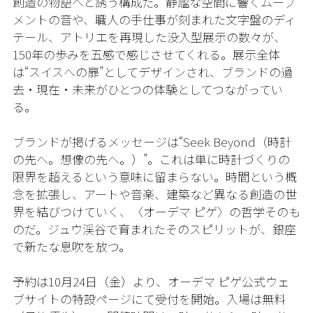
創造の物語へと誘う構成だ。静謐な空間に響くムーブ
メントの音や、職人の手仕事が刻まれた文字盤のディ
テール、アトリエを再現した没入型展示の数々が、
150年の歩みを五感で感じさせてくれる。展示全体
は“スイスへの扉”としてデザインされ、ブランドの過
去・現在・未来がひとつの体験としてつながってい
る。
ブランドが掲げるメッセージは“Seek Beyond（時計
の先へ。想像の先へ。）”。これは単に時計づくりの
限界を超えるという意味に留まらない。時間という概
念を拡張し、アートや音楽、建築など異なる創造の世
界を結びつけていく、〈オーデマ ピゲ〉の哲学そのも
のだ。ジュウ渓谷で育まれたそのスピリットが、銀座
で新たな息吹を放つ。
予約は10月24日（金）より、オーデマ ピゲ公式ウェ
ブサイトの特設ページにて受付を開始。入場は無料