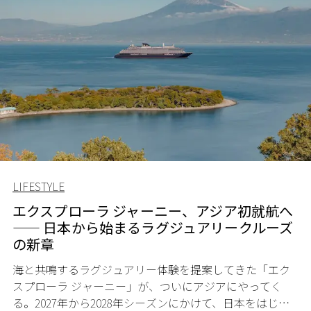
LIFESTYLE
エクスプローラ ジャーニー、アジア初就航へ
—— 日本から始まるラグジュアリークルーズ
の新章
海と共鳴するラグジュアリー体験を提案してきた「エク
スプローラ ジャーニー」が、ついにアジアにやってく
る。
2027
年から
2028
年シーズンにかけて、日本をはじめ