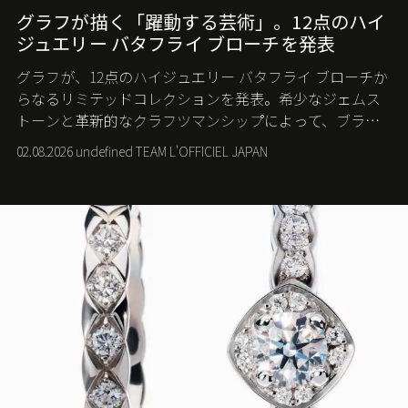
グラフが描く「躍動する芸術」。12点のハイ
ジュエリー バタフライ ブローチを発表
グラフが、12点のハイジュエリー バタフライ ブローチか
らなるリミテッドコレクションを発表。希少なジェムス
トーンと革新的なクラフツマンシップによって、ブラン
ドを象徴するバタフライに新たな生命を吹き込む。
02.08.2026 undefined TEAM L'OFFICIEL JAPAN