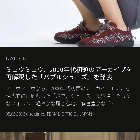
FASHION
ミュウミュウ、2000年代初頭のアーカイブを
再解釈した「バブルシューズ」を発表
ミュウミュウから、2000年代初頭のアーカイブモデルを
現代的に再解釈した「バブルシューズ」が登場。柔らか
なフォルムと軽やかな履き心地、個性豊かなディテール
が、スポーツウェアの美学に新たな表情を添える。
05.08.2026 undefined TEAM L'OFFICIEL JAPAN