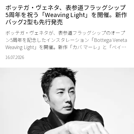
ボッテガ・ヴェネタ、表参道フラッグシップ
5周年を祝う「Weaving Light」を開催。新作
バッグ2型も先行発売
ボッテガ・ヴェネタが、表参道フラッグシップのオープ
ン5周年を記念したインスタレーション「Bottega Veneta
Weaving Light」を開催。新作「カバ マーレ」と「ベイビ
ー カンパーナ」も先行発売する。
16.07.2026