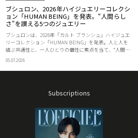
ブシュロン、2026年ハイジュエリーコレクシ
ョン「HUMAN BEING」を発表。“人間らし
さ”を讃える5つのジュエリー
ブシュロンは、2026年「カルト ブランシュ」ハイジュエ
リーコレクション「HUMAN BEING」を発表。人と人を
結ぶ共通性と、一人ひとりの個性に焦点を当て、“人間と
いう存在そのもの”を讃える5つのジュエリーセットを披
05.07.2026
露した。
Subscriptions