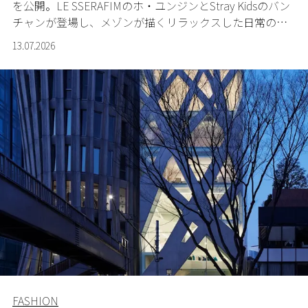
を公開。LE SSERAFIMのホ・ユンジンとStray Kidsのバン
チャンが登場し、メゾンが描くリラックスした日常のエ
レガンスを表現する。
13.07.2026
FASHION