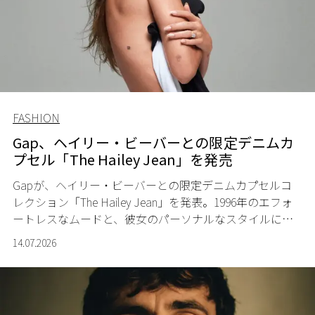
FASHION
Gap、ヘイリー・ビーバーとの限定デニムカ
プセル「The Hailey Jean」を発売
Gapが、ヘイリー・ビーバーとの限定デニムカプセルコ
レクション「The Hailey Jean」を発表。1996年のエフォ
ートレスなムードと、彼女のパーソナルなスタイルに着
想を得たデニムが登場する。
14.07.2026