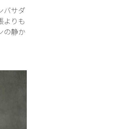
ンバサダ
張よりも
ンの静か