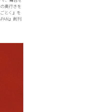
情の奥行きを
のごとく』を
APAN』創刊