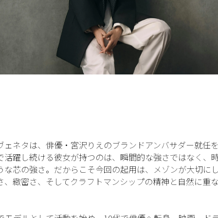
ヴェネタは、俳優・宮沢りえのブランドアンバサダー就任
で活躍し続ける彼女が持つのは、瞬間的な強さではなく、
うな芯の強さ。だからこそ今回の起用は、メゾンが大切に
さ、緻密さ、そしてクラフトマンシップの精神と自然に重
歳でモデルとして活動を始め、10代で俳優へ転身。映画、ド