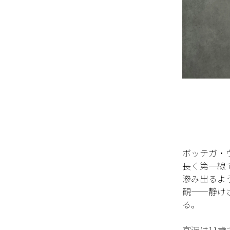
ボッテガ・
長く第一線
滲み出るよ
観——静け
る。
宮沢は11