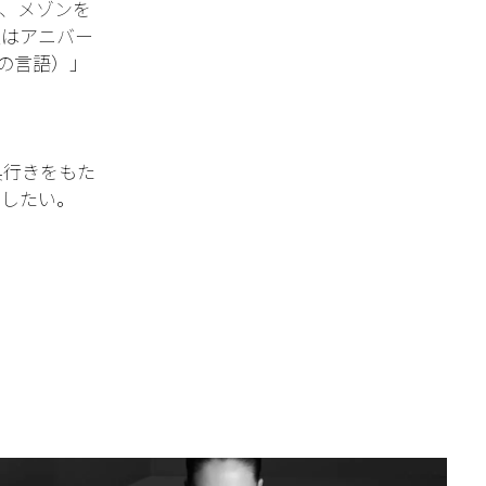
、メゾンを
沢はアニバー
たちの言語）」
奥行きをもた
目したい。