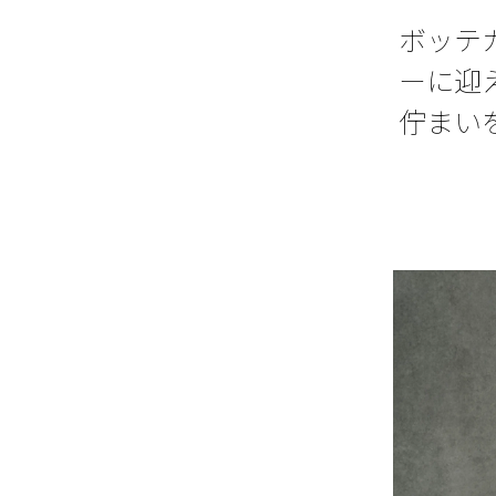
ボッテ
ーに迎
佇まい