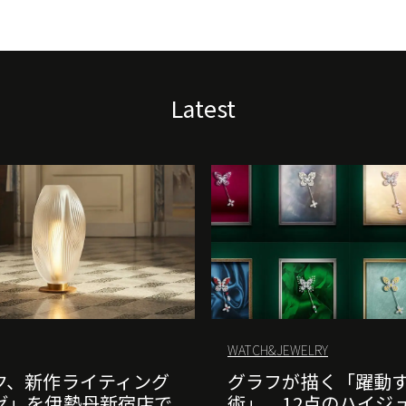
Latest
WATCH&JEWELRY
ク、新作ライティング
グラフが描く「躍動
ゼ」を伊勢丹新宿店で
術」。12点のハイジ