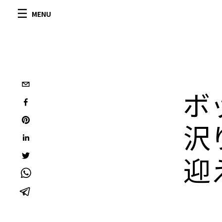
MENU
ボ
沢
迎