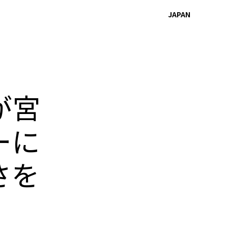
JAPAN
が宮
ーに
さを