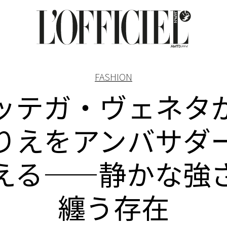
FASHION
ッテガ・ヴェネタ
りえをアンバサダ
える——静かな強
纏う存在