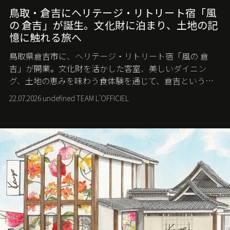
鳥取・倉吉にヘリテージ・リトリート宿「風
の 倉吉」が誕生。文化財に泊まり、土地の記
憶に触れる旅へ
鳥取県倉吉市に、ヘリテージ・リトリート宿「風の 倉
吉」が開業。文化財を活かした客室、美しいダイニン
グ、土地の恵みを味わう食体験を通じて、倉吉というま
ちに深く滞在する旅を提案する。
22.07.2026 undefined TEAM L'OFFICIEL