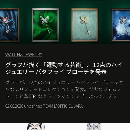
WATCH&JEWELRY
グラフが描く「躍動する芸術」。12点のハイ
ジュエリー バタフライ ブローチを発表
グラフが、12点のハイジュエリー バタフライ ブローチか
らなるリミテッドコレクションを発表。希少なジェムス
トーンと革新的なクラフツマンシップによって、ブラン
ドを象徴するバタフライに新たな生命を吹き込む。
02.08.2026 undefined TEAM L'OFFICIEL JAPAN