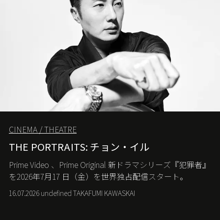
CINEMA / THEATRE
THE PORTRAITS: チョン・イル
Prime Video
、
Prime Original
新ドラマシリーズ『犯罪者』
を
2026
年
7
月
17
日（金）を世界独占配信スタート。
16.07.2026 undefined TAKAFUMI KAWASKAI