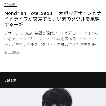
TRAVEL
Mondrian Hotel Seoul：大胆なデザインとナ
イトライフが交差する、いまのソウルを象徴
する一軒
デザイン性の高い空間と現代アートが彩るイテウォンの
中心で、モンドリアン・ソウルは活気あるソーシャルシ
ーンとモダンなホスピタリティを融合させた滞在を提供
します。
03.12.2025
Latest