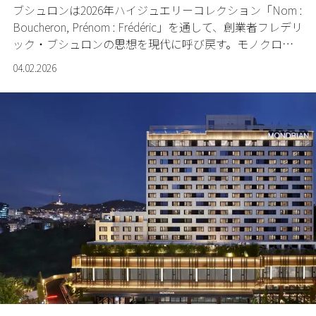
ブシュロンは2026年ハイジュエリーコレクション「Nom :
Boucheron, Prénom : Frédéric」を通して、創業者フレデリ
ック・ブシュロンの思想を現代に呼び戻す。モノクロー
ムで構成されたキャンペーンは、ジュエリーを通して“革
04.02.2026
新とは何か”を静かに問いかける。