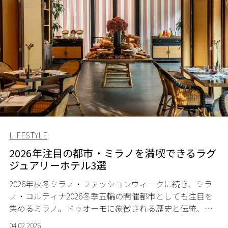
LIFESTYLE
2026年注目の都市・ミラノを満喫できるラグ
ジュアリーホテル3選
2026
年秋冬ミラノ・ファッションウィークに続き、ミラ
ノ・コルティナ
2026
冬季五輪の開催都市としても注目を
集めるミラノ。ドゥオーモに象徴される歴史と伝統、洗
練されたファッションとデザイン、さらに今年はスポー
04.02.2026