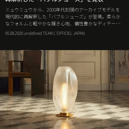
ミュウミュウから、2000年代初頭のアーカイブモデルを
現代的に再解釈した「バブルシューズ」が登場。柔らか
なフォルムと軽やかな履き心地、個性豊かなディテール
が、スポーツウェアの美学に新たな表情を添える。
05.08.2026 undefined TEAM L'OFFICIEL JAPAN