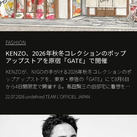
FASHION
KENZO、2026年秋冬コレクションのポップ
アップストアを原宿「GATE」で開催
KENZOが、NIGOの手がける2026年秋冬コレクションのポ
ップアップストアを、東京・原宿の「GATE」にて8月6日
から4日間限定で開催する。髙田賢三の旧邸宅に着想を得
た空間で、メゾンのヘリテージと遊び心が交差する最新
22.07.2026 undefined TEAM L'OFFICIEL JAPAN
コレクションを紹介。