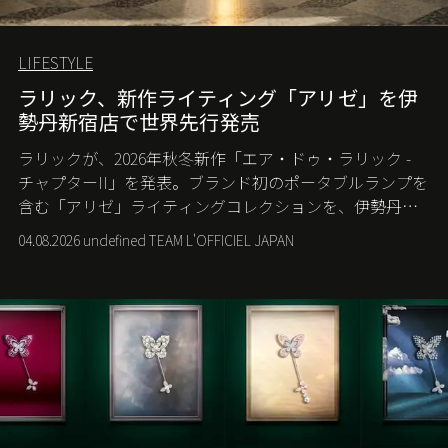
LIFESTYLE
ラリック、新作ライティング「アリゼ」を伊
勢丹新宿店で世界先行発売
ラリックが、2026年秋冬新作「エア・ドゥ・ラリック -
チャプターII」を発表。ブランド初のポータブルランプを
含む「アリゼ」ライティングコレクションを、伊勢丹新
宿店の期間限定ポップアップで世界に先駆けて発売す
04.08.2026 undefined TEAM L'OFFICIEL JAPAN
る。