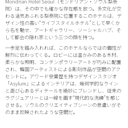
Mondrian Hotel Seoul（モンドリアン・ソウル梨泰
院）は、その中でも確かな存在感を放つ。多文化が交
わる活気あふれる梨泰院に位置するこのホテルは、デ
ザイン性の高い“ライフスタイルホテル”として早くか
ら名を馳せ、アートギャラリー、ソーシャルハブ、そ
して都会の隠れ家という三つの顔を持つ。
一歩足を踏み入れれば、このホテルならではの個性が
鮮烈に伝わってくる。ロビーには温かみのある木材、
柔らかな照明、コンテンポラリーアートが巧みに配置
され、韓国アーティストによる彫刻作品が空間のアク
セントに。アワード受賞歴を持つデザインスタジオ
「Asylum」によるインテリアは、幾何学的なライン
と遊び心あるディテールを絶妙にブレンドし、従来の
ラグジュアリーとは一線を画す“現代的な洗練”を感じ
させる。ソウルのクリエイティブシーンの息遣いがそ
のまま反映されたような空間だ。