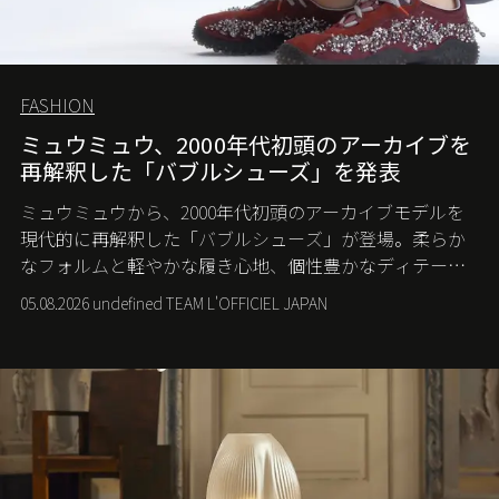
FASHION
ミュウミュウ、2000年代初頭のアーカイブを
再解釈した「バブルシューズ」を発表
ミュウミュウから、2000年代初頭のアーカイブモデルを
現代的に再解釈した「バブルシューズ」が登場。柔らか
なフォルムと軽やかな履き心地、個性豊かなディテール
が、スポーツウェアの美学に新たな表情を添える。
05.08.2026 undefined TEAM L'OFFICIEL JAPAN