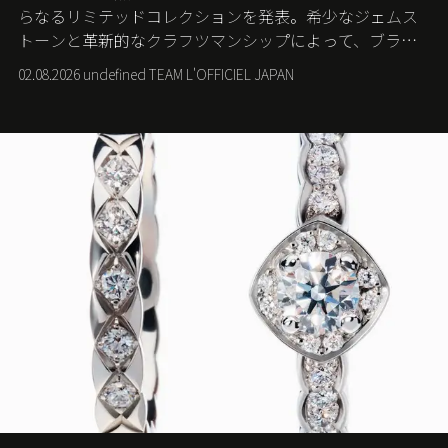
らなるリミテッドコレクションを発表。希少なジェムス
トーンと革新的なクラフツマンシップによって、ブラン
ドを象徴するバタフライに新たな生命を吹き込む。
02.08.2026 undefined TEAM L'OFFICIEL JAPAN