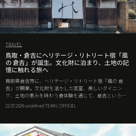
TRAVEL
鳥取・倉吉にヘリテージ・リトリート宿「風
の 倉吉」が誕生。文化財に泊まり、土地の記
憶に触れる旅へ
鳥取県倉吉市に、ヘリテージ・リトリート宿「風の 倉
吉」が開業。文化財を活かした客室、美しいダイニン
グ、土地の恵みを味わう食体験を通じて、倉吉というま
ちに深く滞在する旅を提案する。
22.07.2026 undefined TEAM L'OFFICIEL