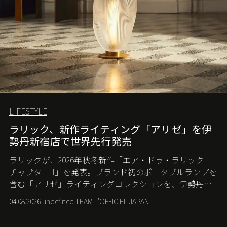
LIFESTYLE
ラリック、新作ライティング「アリゼ」を伊
勢丹新宿店で世界先行発売
ラリックが、2026年秋冬新作「エア・ドゥ・ラリック -
チャプターII」を発表。ブランド初のポータブルランプを
含む「アリゼ」ライティングコレクションを、伊勢丹新
宿店の期間限定ポップアップで世界に先駆けて発売す
04.08.2026 undefined TEAM L'OFFICIEL JAPAN
る。