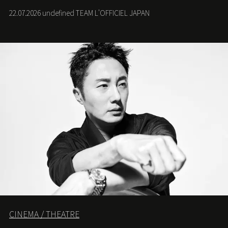
た空間で、メゾンのヘリテージと遊び心が交差する最新
22.07.2026 undefined TEAM L'OFFICIEL JAPAN
コレクションを紹介。
CINEMA / THEATRE