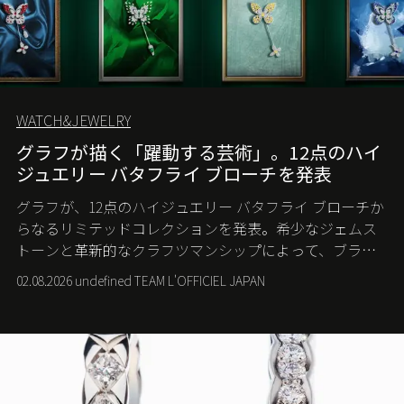
WATCH&JEWELRY
グラフが描く「躍動する芸術」。12点のハイ
ジュエリー バタフライ ブローチを発表
グラフが、12点のハイジュエリー バタフライ ブローチか
らなるリミテッドコレクションを発表。希少なジェムス
トーンと革新的なクラフツマンシップによって、ブラン
ドを象徴するバタフライに新たな生命を吹き込む。
02.08.2026 undefined TEAM L'OFFICIEL JAPAN