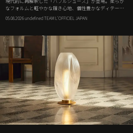
現代的に再解釈した「バブルシューズ」が登場。柔らか
なフォルムと軽やかな履き心地、個性豊かなディテール
が、スポーツウェアの美学に新たな表情を添える。
05.08.2026 undefined TEAM L'OFFICIEL JAPAN