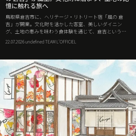
憶に触れる旅へ
鳥取県倉吉市に、ヘリテージ・リトリート宿「風の 倉
吉」が開業。文化財を活かした客室、美しいダイニン
グ、土地の恵みを味わう食体験を通じて、倉吉というま
ちに深く滞在する旅を提案する。
22.07.2026 undefined TEAM L'OFFICIEL