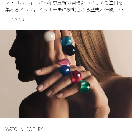
ノ・コルティナ
2026
冬季五輪の開催都市としても注目を
集めるミラノ。ドゥオーモに象徴される歴史と伝統、洗
練されたファッションとデザイン、さらに今年はスポー
04.02.2026
ツという新たな魅力が加わったこの街を存分に味わうた
めのハイエンドホテルを厳選。
WATCH&JEWELRY