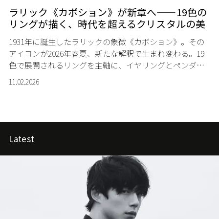
ラリック《カボション》が新章へ——19色の
リングが描く、時代を超えるクリスタルの美
1931年に誕生したラリックの象徴《カボション》。その
アイコンが2026年春夏、新たな解釈で生まれ変わる。19
色で展開されるリングを主軸に、イヤリングとペンダン
トを加えたコレクションが登場。丸みを帯びたクリスタ
11.02.2026
ルが、指先から静かな存在感を放つ。
Latest