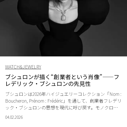
WATCH&JEWELRY
ブシュロンが描く“創業者という肖像”——フ
レデリック・ブシュロンの先見性
ブシュロンは2026年ハイジュエリーコレクション「Nom :
Boucheron, Prénom : Frédéric」を通して、創業者フレデリ
ック・ブシュロンの思想を現代に呼び戻す。モノクロー
ムで構成されたキャンペーンは、ジュエリーを通して“革
04.02.2026
新とは何か”を静かに問いかける。