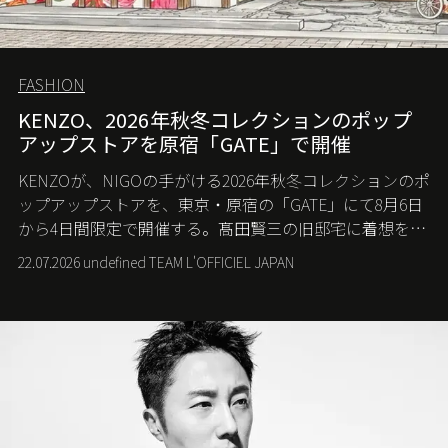
FASHION
KENZO、2026年秋冬コレクションのポップ
アップストアを原宿「GATE」で開催
KENZOが、NIGOの手がける2026年秋冬コレクションのポ
ップアップストアを、東京・原宿の「GATE」にて8月6日
から4日間限定で開催する。髙田賢三の旧邸宅に着想を得
た空間で、メゾンのヘリテージと遊び心が交差する最新
22.07.2026 undefined TEAM L'OFFICIEL JAPAN
コレクションを紹介。