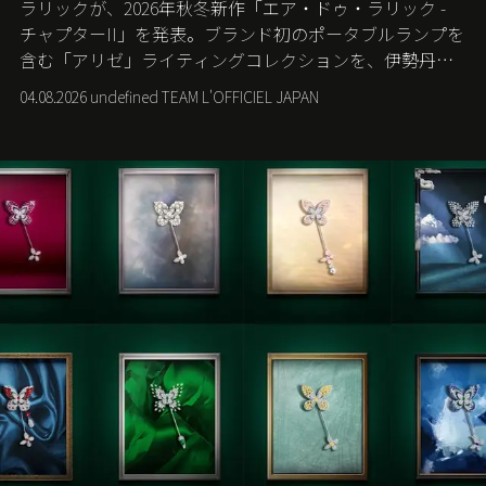
ラリックが、2026年秋冬新作「エア・ドゥ・ラリック -
チャプターII」を発表。ブランド初のポータブルランプを
含む「アリゼ」ライティングコレクションを、伊勢丹新
宿店の期間限定ポップアップで世界に先駆けて発売す
04.08.2026 undefined TEAM L'OFFICIEL JAPAN
る。