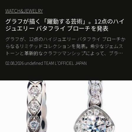
WATCH&JEWELRY
グラフが描く「躍動する芸術」。12点のハイ
ジュエリー バタフライ ブローチを発表
グラフが、12点のハイジュエリー バタフライ ブローチか
らなるリミテッドコレクションを発表。希少なジェムス
トーンと革新的なクラフツマンシップによって、ブラン
ドを象徴するバタフライに新たな生命を吹き込む。
02.08.2026 undefined TEAM L'OFFICIEL JAPAN