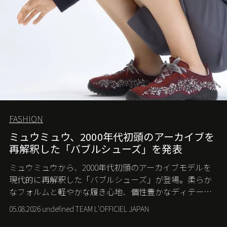
FASHION
ミュウミュウ、2000年代初頭のアーカイブを
再解釈した「バブルシューズ」を発表
ミュウミュウから、2000年代初頭のアーカイブモデルを
現代的に再解釈した「バブルシューズ」が登場。柔らか
なフォルムと軽やかな履き心地、個性豊かなディテール
が、スポーツウェアの美学に新たな表情を添える。
05.08.2026 undefined TEAM L'OFFICIEL JAPAN