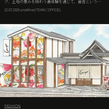
グ、土地の恵みを味わう食体験を通じて、倉吉というま
ちに深く滞在する旅を提案する。
22.07.2026 undefined TEAM L'OFFICIEL
FASHION