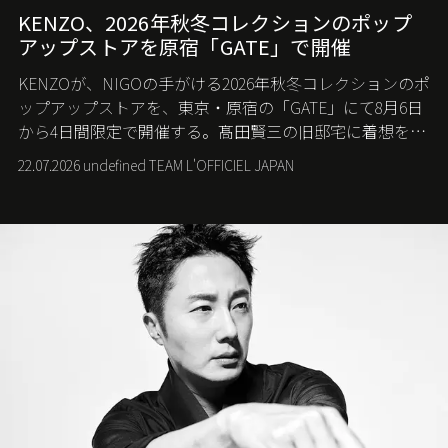
KENZO、2026年秋冬コレクションのポップ
アップストアを原宿「GATE」で開催
KENZOが、NIGOの手がける2026年秋冬コレクションのポ
ップアップストアを、東京・原宿の「GATE」にて8月6日
から4日間限定で開催する。髙田賢三の旧邸宅に着想を得
た空間で、メゾンのヘリテージと遊び心が交差する最新
22.07.2026 undefined TEAM L'OFFICIEL JAPAN
コレクションを紹介。