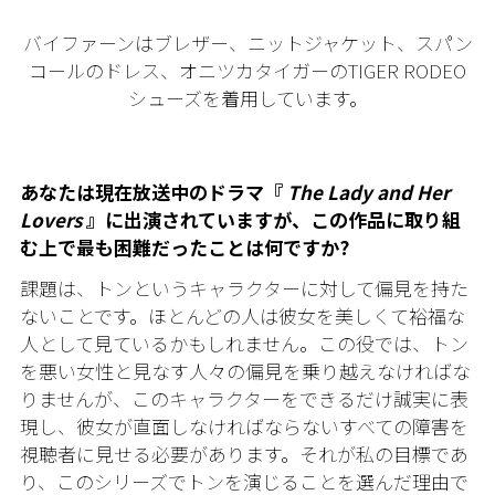
バイファーンはブレザー、ニットジャケット、スパン
コールのドレス、オニツカタイガーのTIGER RODEO
シューズを着用しています。
あなたは現在放送中のドラマ『
The Lady and Her
Lovers
』に出演されていますが、この作品に取り組
む上で最も困難だったことは何ですか?
課題は、トンというキャラクターに対して偏見を持た
ないことです。ほとんどの人は彼女を美しくて裕福な
人として見ているかもしれません。この役では、トン
を悪い女性と見なす人々の偏見を乗り越えなければな
りませんが、このキャラクターをできるだけ誠実に表
現し、彼女が直面しなければならないすべての障害を
視聴者に見せる必要があります。それが私の目標であ
り、このシリーズでトンを演じることを選んだ理由で