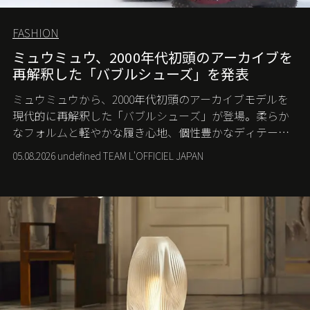
FASHION
ミュウミュウ、2000年代初頭のアーカイブを
再解釈した「バブルシューズ」を発表
ミュウミュウから、2000年代初頭のアーカイブモデルを
現代的に再解釈した「バブルシューズ」が登場。柔らか
なフォルムと軽やかな履き心地、個性豊かなディテール
が、スポーツウェアの美学に新たな表情を添える。
05.08.2026 undefined TEAM L'OFFICIEL JAPAN