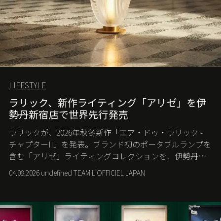
LIFESTYLE
ラリック、新作ライティング「アリゼ」を伊
勢丹新宿店で世界先行発売
ラリックが、2026年秋冬新作「エア・ドゥ・ラリック -
チャプターII」を発表。ブランド初のポータブルランプを
含む「アリゼ」ライティングコレクションを、伊勢丹新
宿店の期間限定ポップアップで世界に先駆けて発売す
04.08.2026 undefined TEAM L'OFFICIEL JAPAN
る。