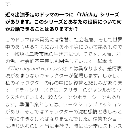
す。
近々出演予定のドラマの一つに
「Thicha」
シリーズ
があります。このシリーズとあなたの役柄について何
かお話できることはありますか？
このドラマは本質的には復讐、社会階層、そして世界
中のあらゆる社会における不平等について語るもので
す。物語は二級市民の生き方についてです。人種、肌
の色、社会的不平等にも関係しています。脚本は
『The Lady and Her Lovers』
とは異なります。感情表
現があまりないキャラクターが登場します。しかし、
私のキャラクターの心の中には復讐と悲しみがありま
す。ドラマシリーズでは、スリラーのジャンルがミッ
クスされています。殺人シーンやホラーシーンもあり
ます。準備作業としては、ワークショップセッション
があり、そこではキャラクターの沈む感情と悲しみと
一緒に生きなければなりませんでした。復讐をショー
に持ち込むのは本当に重荷で、時には非常にストレス