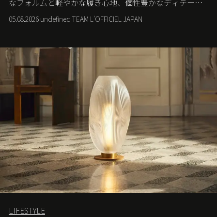
なフォルムと軽やかな履き心地、個性豊かなディテール
が、スポーツウェアの美学に新たな表情を添える。
05.08.2026 undefined TEAM L'OFFICIEL JAPAN
LIFESTYLE