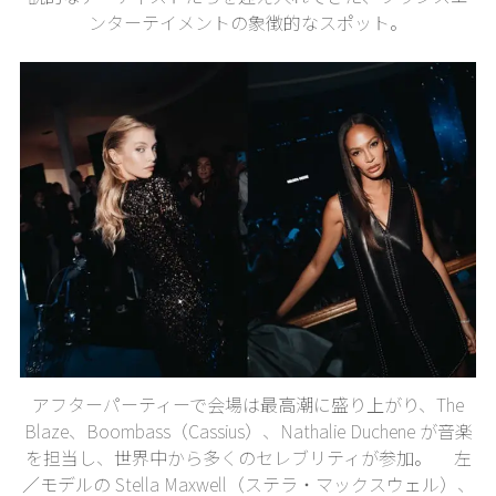
ンターテイメントの象徴的なスポット。
アフターパーティーで会場は最高潮に盛り上がり、The
Blaze、Boombass（Cassius）、Nathalie Duchene が音楽
を担当し、世界中から多くのセレブリティが参加。 左
／モデルの Stella Maxwell（ステラ・マックスウェル）、