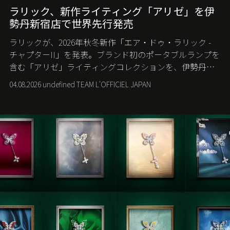
ラリック、新作ライティング「アリゼ」を伊
勢丹新宿店で世界先行発売
ラリックが、2026年秋冬新作「エア・ドゥ・ラリック -
チャプターII」を発表。ブランド初のポータブルランプを
含む「アリゼ」ライティングコレクションを、伊勢丹新
宿店の期間限定ポップアップで世界に先駆けて発売す
04.08.2026 undefined TEAM L'OFFICIEL JAPAN
る。