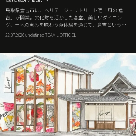
鳥取県倉吉市に、ヘリテージ・リトリート宿「風の 倉
吉」が開業。文化財を活かした客室、美しいダイニン
グ、土地の恵みを味わう食体験を通じて、倉吉というま
ちに深く滞在する旅を提案する。
22.07.2026 undefined TEAM L'OFFICIEL