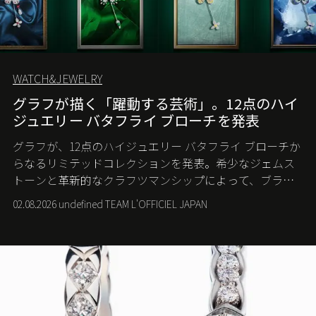
WATCH&JEWELRY
グラフが描く「躍動する芸術」。12点のハイ
ジュエリー バタフライ ブローチを発表
グラフが、12点のハイジュエリー バタフライ ブローチか
らなるリミテッドコレクションを発表。希少なジェムス
トーンと革新的なクラフツマンシップによって、ブラン
ドを象徴するバタフライに新たな生命を吹き込む。
02.08.2026 undefined TEAM L'OFFICIEL JAPAN