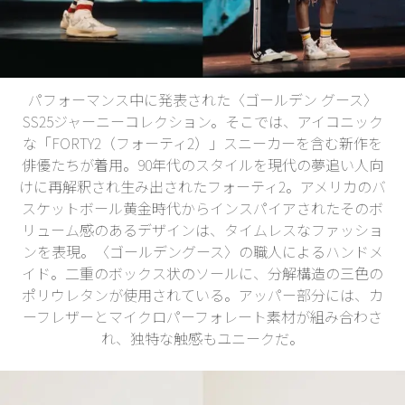
パフォーマンス中に発表された〈ゴールデン グース〉
SS25ジャーニーコレクション。そこでは、アイコニック
な「FORTY2（フォーティ2）」スニーカーを含む新作を
俳優たちが着用。90年代のスタイルを現代の夢追い人向
けに再解釈され生み出されたフォーティ2。アメリカのバ
スケットボール黄金時代からインスパイアされたそのボ
リューム感のあるデザインは、タイムレスなファッショ
ンを表現。〈ゴールデングース〉の職人によるハンドメ
イド。二重のボックス状のソールに、分解構造の三色の
ポリウレタンが使用されている。アッパー部分には、カ
ーフレザーとマイクロパーフォレート素材が組み合わさ
れ、独特な触感もユニークだ。