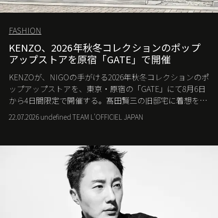
FASHION
KENZO、2026年秋冬コレクションのポップ
アップストアを原宿「GATE」で開催
KENZOが、NIGOの手がける2026年秋冬コレクションのポ
ップアップストアを、東京・原宿の「GATE」にて8月6日
から4日間限定で開催する。髙田賢三の旧邸宅に着想を得
た空間で、メゾンのヘリテージと遊び心が交差する最新
22.07.2026 undefined TEAM L'OFFICIEL JAPAN
コレクションを紹介。