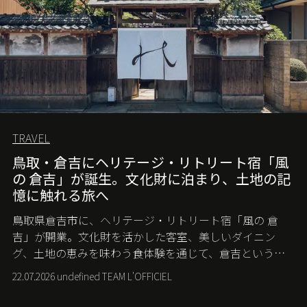
TRAVEL
鳥取・倉吉にヘリテージ・リトリート宿「風
の 倉吉」が誕生。文化財に泊まり、土地の記
憶に触れる旅へ
鳥取県倉吉市に、ヘリテージ・リトリート宿「風の 倉
吉」が開業。文化財を活かした客室、美しいダイニン
グ、土地の恵みを味わう食体験を通じて、倉吉というま
ちに深く滞在する旅を提案する。
22.07.2026 undefined TEAM L'OFFICIEL