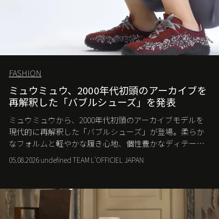
FASHION
ミュウミュウ、2000年代初頭のアーカイブを
再解釈した「バブルシューズ」を発表
ミュウミュウから、2000年代初頭のアーカイブモデルを
現代的に再解釈した「バブルシューズ」が登場。柔らか
なフォルムと軽やかな履き心地、個性豊かなディテール
が、スポーツウェアの美学に新たな表情を添える。
05.08.2026 undefined TEAM L'OFFICIEL JAPAN