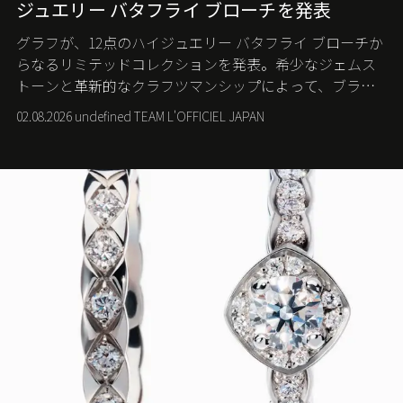
ジュエリー バタフライ ブローチを発表
グラフが、12点のハイジュエリー バタフライ ブローチか
らなるリミテッドコレクションを発表。希少なジェムス
トーンと革新的なクラフツマンシップによって、ブラン
ドを象徴するバタフライに新たな生命を吹き込む。
02.08.2026 undefined TEAM L'OFFICIEL JAPAN