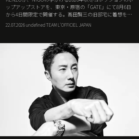
ップアップストアを、東京・原宿の「GATE」にて8月6日
から4日間限定で開催する。髙田賢三の旧邸宅に着想を得
た空間で、メゾンのヘリテージと遊び心が交差する最新
22.07.2026 undefined TEAM L'OFFICIEL JAPAN
コレクションを紹介。