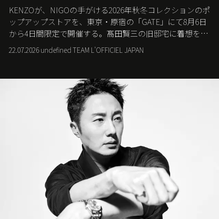
KENZOが、NIGOの手がける2026年秋冬コレクションのポ
ップアップストアを、東京・原宿の「GATE」にて8月6日
から4日間限定で開催する。髙田賢三の旧邸宅に着想を得
た空間で、メゾンのヘリテージと遊び心が交差する最新
22.07.2026 undefined TEAM L'OFFICIEL JAPAN
コレクションを紹介。