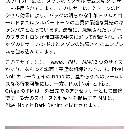
LV バイカーには、メゾンのピクセル ラムスキン レザ
ーも採用されています。このレザーは、2 トーンのピ
クセル効果により、バッグの滑らかな牛革トリムとゴ
ールドまたはシルバー トーンの金具に最適な質感のキ
ャンバスとなっています。最後に、洗練されたレザー
のプラストロンが開口部の中央に沿って配置され、バ
ッグのレザー ハンドルとメゾンの洗練されたエンブレ
ムを包み込んでいます。
このデザインには、
Nano、PM
、
MM
の
3 つのサイズ
があり
、あらゆる場面で完璧な相棒となります。Pixel
Noir カラーウェイの Nano は、昼から夜へのシームレ
スな移行を可能にし、一方、Pixel Noir と Pixel
Grège の PM は、外出先でのアクセサリーとして最適
です。最大のスペースと利便性を提供する MM は、
Pixel Noir と Dark Denim で提供されます。