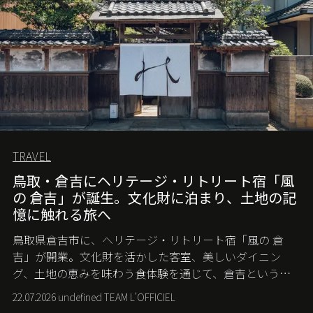
TRAVEL
鳥取・倉吉にヘリテージ・リトリート宿「風
の 倉吉」が誕生。文化財に泊まり、土地の記
憶に触れる旅へ
鳥取県倉吉市に、ヘリテージ・リトリート宿「風の 倉
吉」が開業。文化財を活かした客室、美しいダイニン
グ、土地の恵みを味わう食体験を通じて、倉吉というま
ちに深く滞在する旅を提案する。
22.07.2026 undefined TEAM L'OFFICIEL