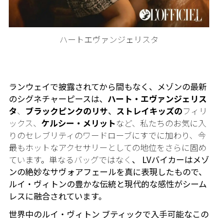
ハートエヴァンジェリスタ
ランウェイで披露されてから間もなく、メゾンの最新
のシグネチャーピースは
、
ハート・エヴァンジェリス
タ
、
ブラックピンクのリサ
、
ストレイキッズの
フィリ
ックス、
ケルシー・メリット
など、私たちのお気に入
りのセレブリティのワードローブにすでに加わり、今
最もホットなアクセサリーとしての地位をさらに固め
ています。単なるバッグではなく
、
LVバイカーはメゾ
ンの絶妙なサヴォアフェールを真に表現したもので、
ルイ・ヴィトンの豊かな伝統と現代的な感性がシーム
レスに融合されています。
世界中のルイ・ヴィトン ブティックで入手可能なこの