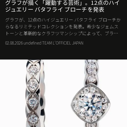
グラフが描く「躍動する芸術」。12点のハイ
ジュエリー バタフライ ブローチを発表
グラフが、12点のハイジュエリー バタフライ ブローチか
らなるリミテッドコレクションを発表。希少なジェムス
トーンと革新的なクラフツマンシップによって、ブラン
ドを象徴するバタフライに新たな生命を吹き込む。
02.08.2026 undefined TEAM L'OFFICIEL JAPAN