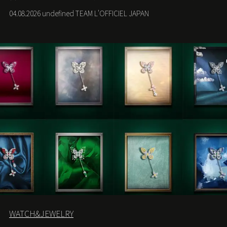
宿店の期間限定ポップアップで世界に先駆けて発売す
04.08.2026 undefined TEAM L'OFFICIEL JAPAN
る。
WATCH&JEWELRY