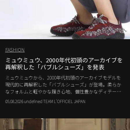
FASHION
ミュウミュウ、2000年代初頭のアーカイブを
再解釈した「バブルシューズ」を発表
ミュウミュウから、2000年代初頭のアーカイブモデルを
現代的に再解釈した「バブルシューズ」が登場。柔らか
なフォルムと軽やかな履き心地、個性豊かなディテール
が、スポーツウェアの美学に新たな表情を添える。
05.08.2026 undefined TEAM L'OFFICIEL JAPAN