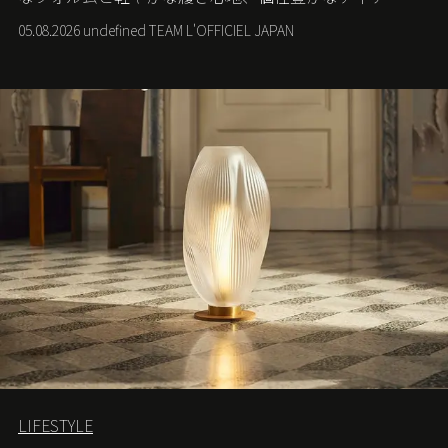
が、スポーツウェアの美学に新たな表情を添える。
05.08.2026 undefined TEAM L'OFFICIEL JAPAN
LIFESTYLE