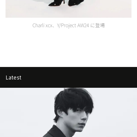
Charli xcx、Y/Project AW24 に登場
Latest