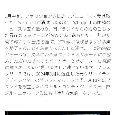
1月中旬、ファッション界は悲しいニュースを受け取
った。Y/Projectが消滅したのだ。 Y/Project の閉鎖の
ニュースは広く伝わり、同ブランドからの心のこもっ
た最後のメッセージが WWD 誌に送られた。 「
14年
間の輝かしい歴史を経て、Y/Projectは残念ながら事業
を終了することを決定しました
」と述べ、「
Y/Project
とチームは、長年にわたるブランドのサポートにご協
力いただいたすべてのパートナーとサポーターに感謝
の意を表したいと思います
」と述べています。プレス
リリースでは、2024年9月に退任した元クリエイティ
ブディレクターのグレン・マルテンス氏、2010年にブ
ランドを設立したパスカル・コンテ・ジョドラ氏、故
ジル・エラルーフ氏にも「特別な感謝」を述べた。