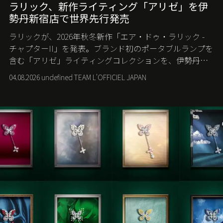
ラリック、新作ライティング「アリゼ」を伊
勢丹新宿店で世界先行発売
ラリックが、2026年秋冬新作「エア・ドゥ・ラリック -
チャプターII」を発表。ブランド初のポータブルランプを
含む「アリゼ」ライティングコレクションを、伊勢丹新
宿店の期間限定ポップアップで世界に先駆けて発売す
04.08.2026 undefined TEAM L'OFFICIEL JAPAN
る。