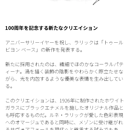
100周年を記念する新たなクリエイション
アニバーサリーイヤーを祝し、ラリックは「トゥール
ビヨン ベース」の新作を発表する。
新たに採用されたのは、繊細でほのかなコーラルパテ
ィーナ。渦を描く装飾の陰影をやわらかく際立たせな
がら、光を内包するような優美な表情を生み出してい
る。
このクリエイションは、1926年に制作されたホワイト
ガラスにブラックエナメルを施したオリジナル作品と
も呼応するものだ。ルネ・ラリックが愛した色彩表現
へのオマージュであると同時に、メゾンに受け継がれ
るサヴォアフェールを現代へと継承する試みでもあ