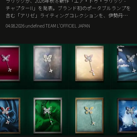
ラリックが、2026年秋冬新作「エア・ドゥ・ラリック -
チャプターII」を発表。ブランド初のポータブルランプを
含む「アリゼ」ライティングコレクションを、伊勢丹新
宿店の期間限定ポップアップで世界に先駆けて発売す
04.08.2026 undefined TEAM L'OFFICIEL JAPAN
る。