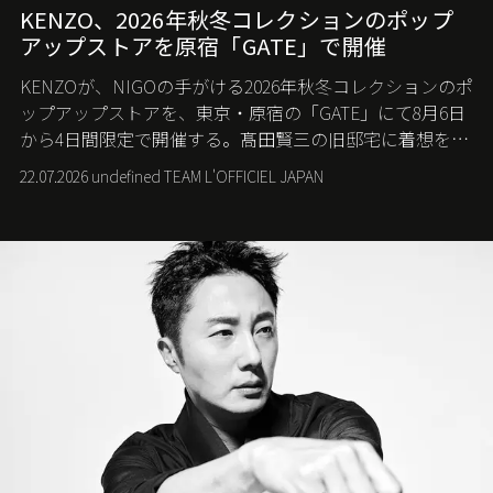
KENZO、2026年秋冬コレクションのポップ
アップストアを原宿「GATE」で開催
KENZOが、NIGOの手がける2026年秋冬コレクションのポ
ップアップストアを、東京・原宿の「GATE」にて8月6日
から4日間限定で開催する。髙田賢三の旧邸宅に着想を得
た空間で、メゾンのヘリテージと遊び心が交差する最新
22.07.2026 undefined TEAM L'OFFICIEL JAPAN
コレクションを紹介。