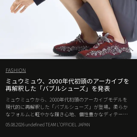
FASHION
ミュウミュウ、2000年代初頭のアーカイブを
再解釈した「バブルシューズ」を発表
ミュウミュウから、2000年代初頭のアーカイブモデルを
現代的に再解釈した「バブルシューズ」が登場。柔らか
なフォルムと軽やかな履き心地、個性豊かなディテール
が、スポーツウェアの美学に新たな表情を添える。
05.08.2026 undefined TEAM L'OFFICIEL JAPAN