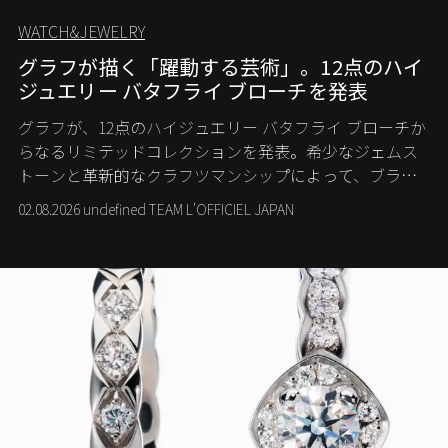
WATCH&JEWELRY
グラフが描く「躍動する芸術」。12点のハイ
ジュエリー バタフライ ブローチを発表
グラフが、12点のハイジュエリー バタフライ ブローチか
らなるリミテッドコレクションを発表。希少なジェムス
トーンと革新的なクラフツマンシップによって、ブラン
ドを象徴するバタフライに新たな生命を吹き込む。
02.08.2026 undefined TEAM L'OFFICIEL JAPAN