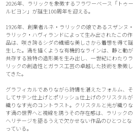
2026年、ラリックを象徴するフラワーベース「トゥー
ルビヨン」が誕生100周年を迎える。
1926年、創業者ルネ・ラリックの娘であるスザンヌ・
ラリック・ハヴィランドによって生み出されたこの作
品は、咲き誇るシダの繊細な美しさから着想を得て誕
生した。渦を描くような有機的なラインは、静と動が
共存する独特の造形美を生み出し、一世紀にわたりラ
リックの創造性とガラス工芸の卓越した技術を象徴し
てきた。
グラフィカルでありながら詩情を湛えたフォルム、そ
してサテン仕上げとポリッシュ仕上げのクリスタルが
織りなす光のコントラスト。クリスタルと光が織りな
す渦の世界へと視線を誘うその存在感は、ラリックの
ヘリテージを語るうえで欠かせない作品のひとつとな
っている。