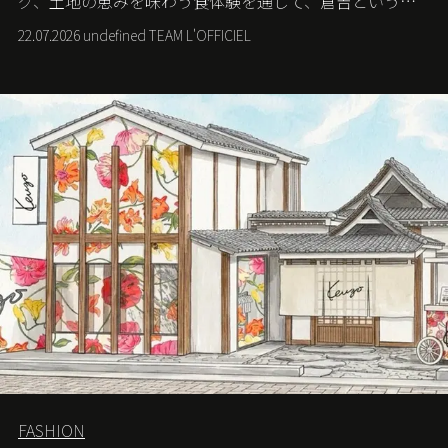
グ、土地の恵みを味わう食体験を通じて、倉吉というま
ちに深く滞在する旅を提案する。
22.07.2026 undefined TEAM L'OFFICIEL
FASHION