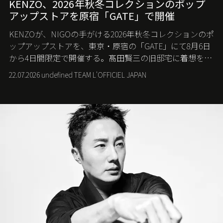
KENZO、2026年秋冬コレクションのポップ
アップストアを原宿「GATE」で開催
KENZOが、NIGOの手がける2026年秋冬コレクションのポ
ップアップストアを、東京・原宿の「GATE」にて8月6日
から4日間限定で開催する。髙田賢三の旧邸宅に着想を得
た空間で、メゾンのヘリテージと遊び心が交差する最新
22.07.2026 undefined TEAM L'OFFICIEL JAPAN
コレクションを紹介。