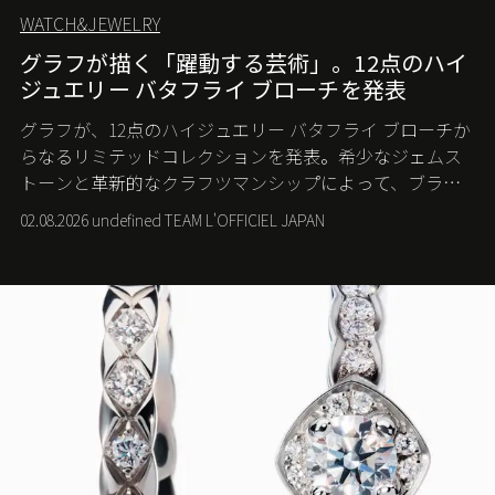
WATCH&JEWELRY
グラフが描く「躍動する芸術」。12点のハイ
ジュエリー バタフライ ブローチを発表
グラフが、12点のハイジュエリー バタフライ ブローチか
らなるリミテッドコレクションを発表。希少なジェムス
トーンと革新的なクラフツマンシップによって、ブラン
ドを象徴するバタフライに新たな生命を吹き込む。
02.08.2026 undefined TEAM L'OFFICIEL JAPAN