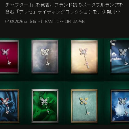
チャプターII」を発表。ブランド初のポータブルランプを
含む「アリゼ」ライティングコレクションを、伊勢丹新
宿店の期間限定ポップアップで世界に先駆けて発売す
04.08.2026 undefined TEAM L'OFFICIEL JAPAN
る。