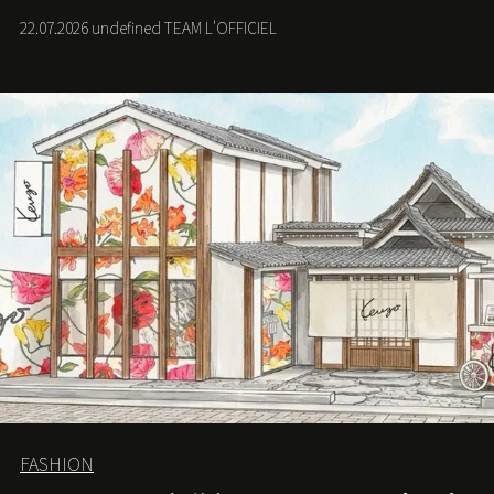
ちに深く滞在する旅を提案する。
22.07.2026 undefined TEAM L'OFFICIEL
FASHION