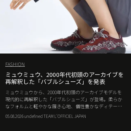
FASHION
ミュウミュウ、2000年代初頭のアーカイブを
再解釈した「バブルシューズ」を発表
ミュウミュウから、2000年代初頭のアーカイブモデルを
現代的に再解釈した「バブルシューズ」が登場。柔らか
なフォルムと軽やかな履き心地、個性豊かなディテール
が、スポーツウェアの美学に新たな表情を添える。
05.08.2026 undefined TEAM L'OFFICIEL JAPAN