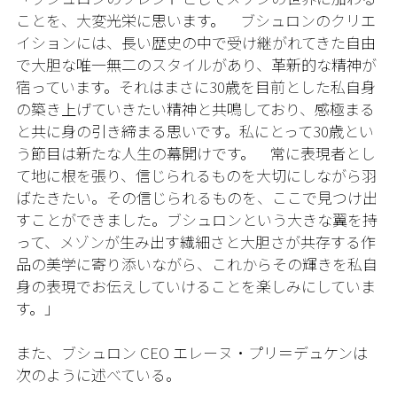
ことを、大変光栄に思います。 ブシュロンのクリエ
イションには、長い歴史の中で受け継がれてきた自由
で大胆な唯一無二のスタイルがあり、革新的な精神が
宿っています。それはまさに30歳を目前とした私自身
の築き上げていきたい精神と共鳴しており、感極まる
と共に身の引き締まる思いです。私にとって30歳とい
う節目は新たな人生の幕開けです。 常に表現者とし
て地に根を張り、信じられるものを大切にしながら羽
ばたきたい。その信じられるものを、ここで見つけ出
すことができました。ブシュロンという大きな翼を持
って、メゾンが生み出す繊細さと大胆さが共存する作
品の美学に寄り添いながら、これからその輝きを私自
身の表現でお伝えしていけることを楽しみにしていま
す。」
また、ブシュロン CEO エレーヌ・プリ＝デュケンは
次のように述べている。