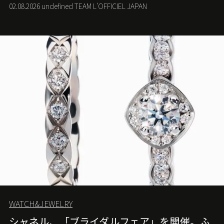
ドを象徴するバタフライに新たな生命を吹き込む。
02.08.2026 undefined TEAM L'OFFICIEL JAPAN
WATCH&JEWELRY
シャネル、「ブライダルフェア」を開催。ふ