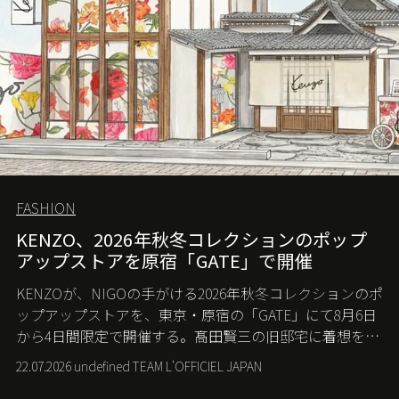
FASHION
KENZO、2026年秋冬コレクションのポップ
アップストアを原宿「GATE」で開催
KENZOが、NIGOの手がける2026年秋冬コレクションのポ
ップアップストアを、東京・原宿の「GATE」にて8月6日
から4日間限定で開催する。髙田賢三の旧邸宅に着想を得
た空間で、メゾンのヘリテージと遊び心が交差する最新
22.07.2026 undefined TEAM L'OFFICIEL JAPAN
コレクションを紹介。