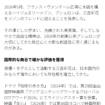
2026年5月、フランス・ヴァンドーム広場に本店を構
えるハイジュエリーメゾン、ブシュロンは、三吉彩花
をメゾンのフレンドに迎えることを発表した。
その凛とした佇まい、洗練された美意識、そしてしな
やかで自由な精神は、1858年の創業以来ブシュロンが
大切にしてきた独立心と大胆な創造性に深く通じるも
のがある。
国際的な舞台で確かな評価を獲得
俳優・モデルとして活動する三吉彩花は、日本国内の
みならず海外においても存在感を確立してきた。
ドラマ『地球の歩き方』（2024年）では、第29回釜山
国際映画祭「アジアコンテンツアワード＆グローバル
OTTアワード2024」にてライジングスター賞を受賞。
映画『本心』（2024年）では第46回ヨコハマ映画祭助