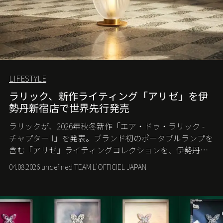
LIFESTYLE
ラリック、新作ライティング「アリゼ」を伊
勢丹新宿店で世界先行発売
ラリックが、2026年秋冬新作「エア・ドゥ・ラリック -
チャプターII」を発表。ブランド初のポータブルランプを
含む「アリゼ」ライティングコレクションを、伊勢丹新
宿店の期間限定ポップアップで世界に先駆けて発売す
04.08.2026 undefined TEAM L'OFFICIEL JAPAN
る。