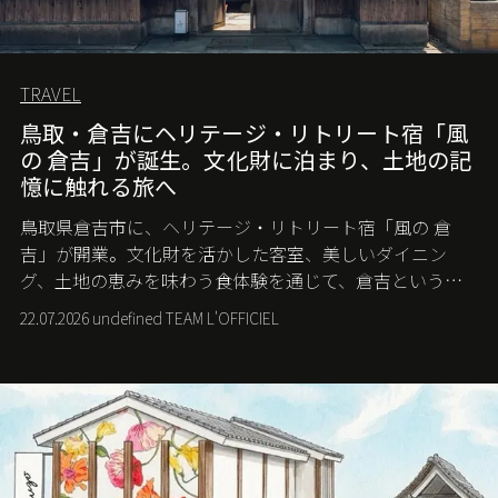
TRAVEL
鳥取・倉吉にヘリテージ・リトリート宿「風
の 倉吉」が誕生。文化財に泊まり、土地の記
憶に触れる旅へ
鳥取県倉吉市に、ヘリテージ・リトリート宿「風の 倉
吉」が開業。文化財を活かした客室、美しいダイニン
グ、土地の恵みを味わう食体験を通じて、倉吉というま
ちに深く滞在する旅を提案する。
22.07.2026 undefined TEAM L'OFFICIEL