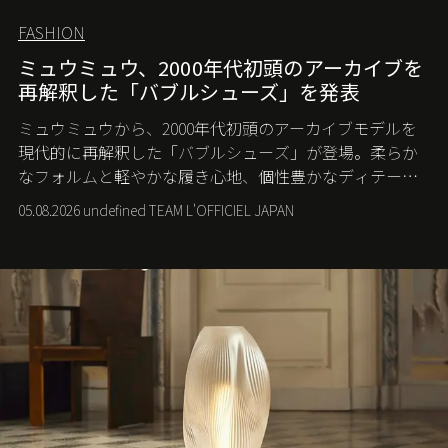
FASHION
ミュウミュウ、2000年代初頭のアーカイブを
再解釈した「バブルシューズ」を発表
ミュウミュウから、2000年代初頭のアーカイブモデルを
現代的に再解釈した「バブルシューズ」が登場。柔らか
なフォルムと軽やかな履き心地、個性豊かなディテール
が、スポーツウェアの美学に新たな表情を添える。
05.08.2026 undefined TEAM L'OFFICIEL JAPAN