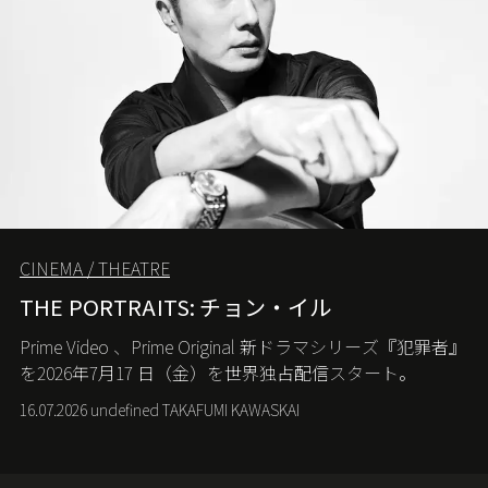
CINEMA / THEATRE
THE PORTRAITS: チョン・イル
Prime Video
、
Prime Original
新ドラマシリーズ『犯罪者』
を
2026
年
7
月
17
日（金）を世界独占配信スタート。
16.07.2026 undefined TAKAFUMI KAWASKAI