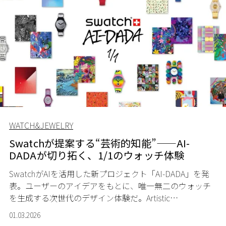
WATCH&JEWELRY
Swatchが提案する“芸術的知能”——AI-
DADAが切り拓く、1/1のウォッチ体験
SwatchがAIを活用した新プロジェクト「AI-DADA」を発
表。ユーザーのアイデアをもとに、唯一無二のウォッチ
を生成する次世代のデザイン体験だ。Artistic
Intelligence（芸術的知能）というコンセプトのもと、ス
01.03.2026
ウォッチの遊び心とDADAの精神が融合する。