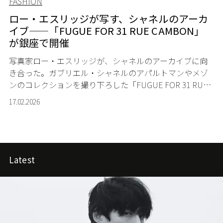
FASHION
ロー・エスリッジが写す、シャネルのアーカ
イブ——「FUGUE FOR 31 RUE CAMBON」
が銀座で開催
写真家ロー・エスリッジが、シャネルのアーカイブに向
き合った。ガブリエル・シャネルのアパルトマンやメゾ
ンのコレクションを撮り下ろした「FUGUE FOR 31 RUE
CAMBON」が、銀座のシャネル・ネクサス・ホールで開
17.02.2026
催される。
Latest