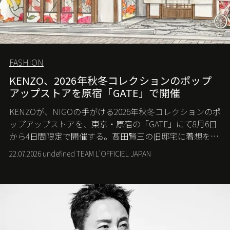
FASHION
KENZO、2026年秋冬コレクションのポップ
アップストアを原宿「GATE」で開催
KENZOが、NIGOの手がける2026年秋冬コレクションのポ
ップアップストアを、東京・原宿の「GATE」にて8月6日
から4日間限定で開催する。髙田賢三の旧邸宅に着想を得
た空間で、メゾンのヘリテージと遊び心が交差する最新
22.07.2026 undefined TEAM L'OFFICIEL JAPAN
コレクションを紹介。