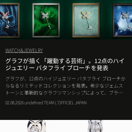
WATCH&JEWELRY
グラフが描く「躍動する芸術」。12点のハイ
ジュエリー バタフライ ブローチを発表
グラフが、12点のハイジュエリー バタフライ ブローチか
らなるリミテッドコレクションを発表。希少なジェムス
トーンと革新的なクラフツマンシップによって、ブラン
ドを象徴するバタフライに新たな生命を吹き込む。
02.08.2026 undefined TEAM L'OFFICIEL JAPAN