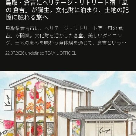
鳥取・倉吉にヘリテージ・リトリート宿「風
の 倉吉」が誕生。文化財に泊まり、土地の記
憶に触れる旅へ
鳥取県倉吉市に、ヘリテージ・リトリート宿「風の 倉
吉」が開業。文化財を活かした客室、美しいダイニン
グ、土地の恵みを味わう食体験を通じて、倉吉というま
ちに深く滞在する旅を提案する。
22.07.2026 undefined TEAM L'OFFICIEL