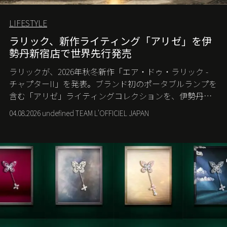
LIFESTYLE
ラリック、新作ライティング「アリゼ」を伊
勢丹新宿店で世界先行発売
ラリックが、2026年秋冬新作「エア・ドゥ・ラリック -
チャプターII」を発表。ブランド初のポータブルランプを
含む「アリゼ」ライティングコレクションを、伊勢丹新
宿店の期間限定ポップアップで世界に先駆けて発売す
04.08.2026 undefined TEAM L'OFFICIEL JAPAN
る。