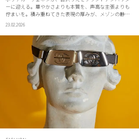
ーに迎える。華やかさよりも本質を、声高な主張よりも
佇まいを。積み重ねてきた表現の厚みが、メゾンの静か
なエレガンスと重なる。
23.02.2026