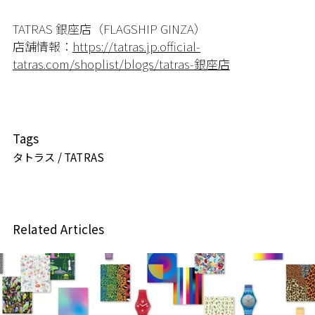
TATRAS 銀座店（FLAGSHIP GINZA）
店舗情報：
https://tatras.jp.official-
tatras.com/shoplist/blogs/tatras-銀座店
Tags
タトラス / TATRAS
Related Articles