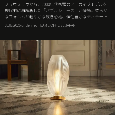
ミュウミュウから、2000年代初頭のアーカイブモデルを
現代的に再解釈した「バブルシューズ」が登場。柔らか
なフォルムと軽やかな履き心地、個性豊かなディテール
が、スポーツウェアの美学に新たな表情を添える。
05.08.2026 undefined TEAM L'OFFICIEL JAPAN